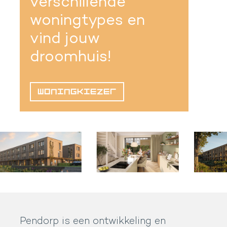
verschillende
woningtypes en
vind jouw
droomhuis!
WONINGKIEZER
Pendorp is een ontwikkeling en